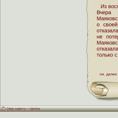
Из вос
Вчера 
Маяковс
о своей
отказал
не поте
Маяков
отказал
только с
см. далее:
Citaty-super.ru —
Цитаты