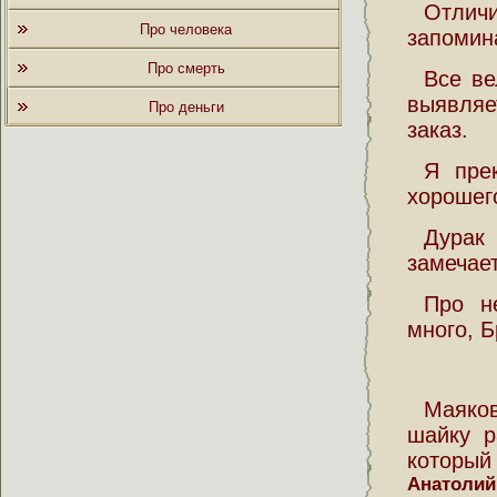
Отличи
Про человека
запомин
Про смерть
Все ве
выявляе
Про деньги
заказ.
Я пре
хорошего
Дурак 
замечает
Про н
много, Б
Маяко
шайку р
который
Анатолий