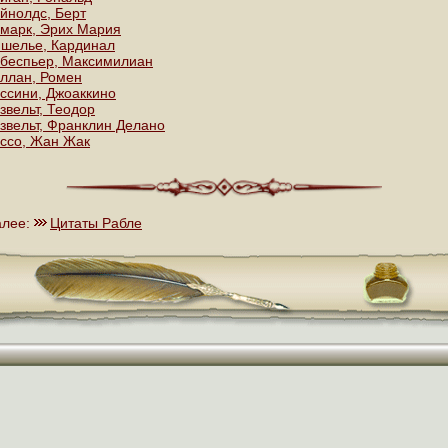
йнолдс, Берт
марк, Эрих Мария
шелье, Кардинал
беспьер, Максимилиан
ллан, Ромен
ссини, Джоаккино
звельт, Теодор
звельт, Франклин Делано
ссо, Жан Жак
алее:
Цитаты Рабле