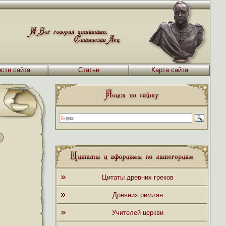
сти сайта
Статьи
Карта сайта
Цитаты древних греков
Древних римлян
Учителей церкви