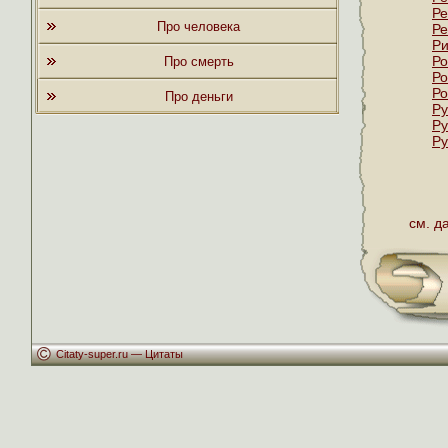
Ре
Про человека
Ре
Ри
Ро
Про смерть
Ро
Ро
Про деньги
Ру
Ру
Ру
см. д
Citaty-super.ru —
Цитаты