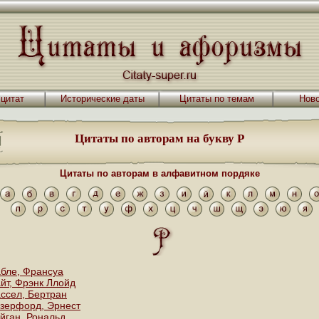
 цитат
Исторические даты
Цитаты по темам
Ново
Цитаты по авторам на букву Р
Цитаты по авторам в алфавитном пордяке
бле, Франсуа
йт, Фрэнк Ллойд
ссел, Бертран
зерфорд, Эрнест
йган, Рональд