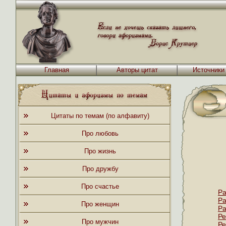
Главная
Авторы цитат
Источники
Цитаты по темам (по алфавиту)
Про любовь
Про жизнь
Про дружбу
Про счастье
Ра
Ра
Про женщин
Ра
Ре
Про мужчин
Ре