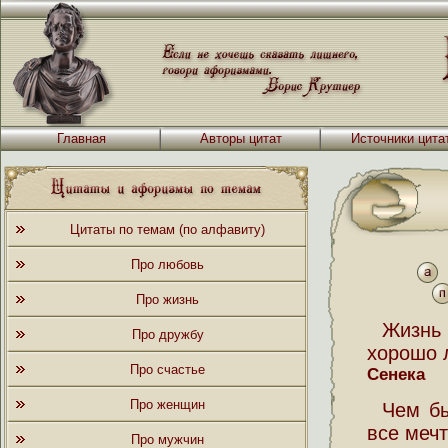
Главная
Авторы цитат
Источники цита
Цитаты по темам (по алфавиту)
Про любовь
Про жизнь
Жизнь 
Про дружбу
хорошо 
Про счастье
Сенека
Про женщин
Чем б
все мечт
Про мужчин