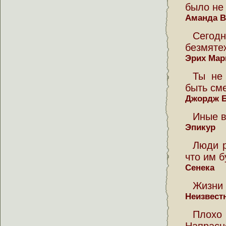
было не 
Аманда В
Сегодн
безмяте
Эрих Мар
Ты не 
быть см
Джордж 
Иные в
Эпикур
Люди р
что им б
Сенека
Жизни 
Неизвест
Плохо 