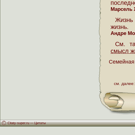
последн
Марсель 
Жизнь 
жизнь.
Андре Мо
См. т
смысл ж
Семейная
см. далее:
Citaty-super.ru —
Цитаты