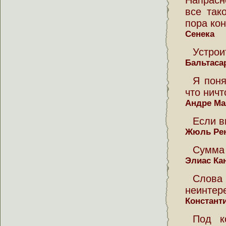
Напрасн
все так
пора кон
Сенека
Устрои
Бальтаса
Я поня
что ничт
Андре Ма
Если в
Жюль Ре
Сумма 
Элиас Ка
Слова
неинтер
Констант
Под к