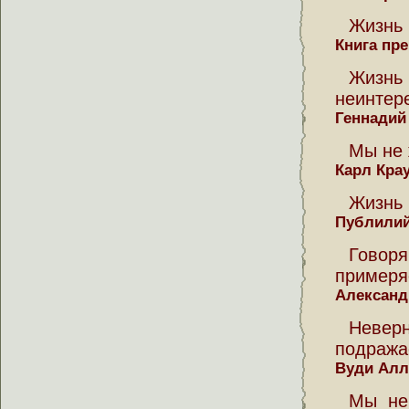
Жизнь 
Книга пр
Жизнь
неинтер
Геннадий
Мы не 
Карл Кра
Жизнь 
Публилий
Гово
примеря
Александ
Невер
подража
Вуди Алл
Мы не