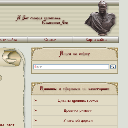
сти сайта
Статьи
Карта сайта
Цитаты древних греков
Древних римлян
Учителей церкви
ам этот