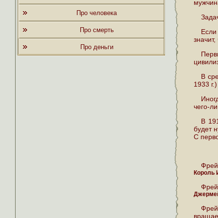
мужчин
Про человека
Зада
Про смерть
Если
значит,
Про деньги
Перв
цивили
В ср
1933 г.)
Иног
чего-ли
В 19
будет н
С перво
Фрей
Король 
Фрей
Джерме
Фрей
вращает