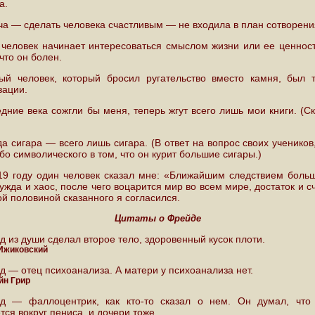
а.
ча — сделать человека счастливым — не входила в план сотворени
 человек начинает интересоваться смыслом жизни или ее ценност
 что он болен.
ый человек, который бросил ругательство вместо камня, был 
зации.
едние века сожгли бы меня, теперь жгут всего лишь мои книги. (С
да сигара — всего лишь сигара. (В ответ на вопрос своих учеников
бо символического в том, что он курит большие сигары.)
19 году один человек сказал мне: «Ближайшим следствием боль
ужда и хаос, после чего воцарится мир во всем мире, достаток и с
й половиной сказанного я согласился.
Цитаты о Фрейде
д из души сделал второе тело, здоровенный кусок плоти.
Ижиковский
д — отец психоанализа. А матери у психоанализа нет.
йн Грир
д — фаллоцентрик, как кто-то сказал о нем. Он думал, что
ся вокруг пениса, и дочери тоже.