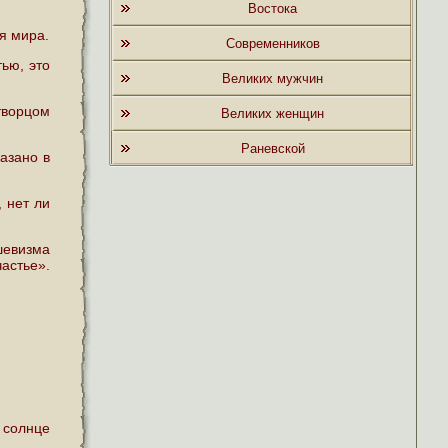
Востока
я мира.
Современников
ью, это
Великих мужчин
творцом
Великих женщин
Раневской
казано в
, нет ли
шевизма
частье».
 солнце