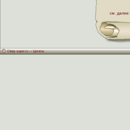
см. далее:
Citaty-super.ru —
Цитаты