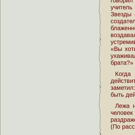
говорил
учитель
Звезды 
создате
блажен
воздав
устреми
«Вы хот
ухажива
брата?»
Когда
действи
заметил
быть дей
Лежа н
челове
раздраж
(По расс