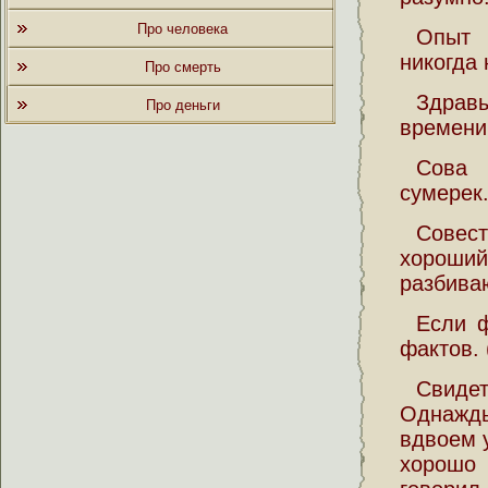
Про человека
Опыт 
никогда 
Про смерть
Здрав
Про деньги
времени
Сова 
сумерек
Совес
хороший
разбива
Если ф
фактов. 
Свидет
Однажд
вдвоем у
хорошо 