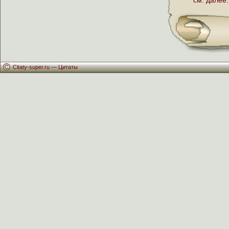
см. далее:
Citaty-super.ru —
Цитаты