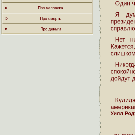
Один ч
Про человека
Я дум
Про смерть
презид
справлю
Про деньги
Нет н
Кажется
слишком 
Никог
спокойн
дойдут д
Кулид
американ
Уилл Род