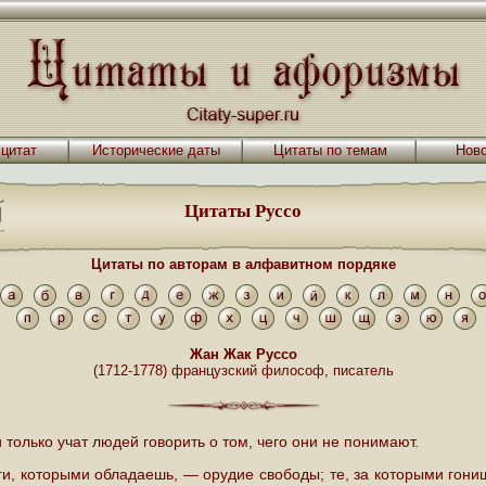
 цитат
Исторические даты
Цитаты по темам
Ново
Цитаты Руссо
Цитаты по авторам в алфавитном пордяке
Жан Жак Руссо
(1712-1778) французский философ, писатель
 только учат людей говорить о том, чего они не понимают.
ги, которыми обладаешь, — орудие свободы; те, за которыми гони