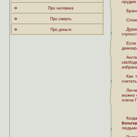
орудие 
Про человека
Бран
Про смерть
Спок
Дура
Про деньги
глупост
Если
демокр
Англ
свобод
избраны
Как 
считать
Легч
можно 
плечи Г
Когда
Вольтер
людьм