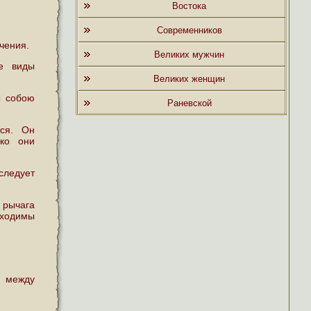
Востока
Современников
чения.
Великих мужчин
се виды
Великих женщин
ы собою
Раневской
тся. Он
ько они
следует
 рычага
бходимы
а между