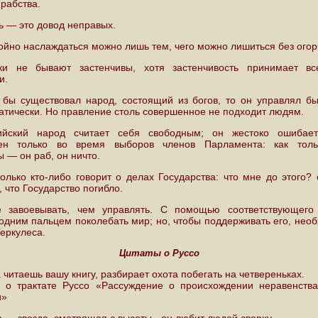
рабства.
ь — это довод неправых.
ойно наслаждаться можно лишь тем, чего можно лишиться без огор
ки не бывают застенчивы, хотя застенчивость принимает в
и.
 бы существовал народ, состоящий из богов, то он управлял б
атически. Но правление столь совершенное не подходит людям.
ийский народ считает себя свободным; он жестоко ошибае
ен только во время выборов членов Парламента: как тол
 — он раб, он ничто.
только кто-либо говорит о делах Государства: что мне до этого? 
, что Государство погибло.
е завоевывать, чем управлять. С помощью соответствующего
одним пальцем поколебать мир; но, чтобы поддерживать его, нео
еркулеса.
Цитаты о Руссо
 читаешь вашу книгу, разбирает охота побегать на четвереньках.
о трактате Руссо «Рассуждение о происхождении неравенств
и»