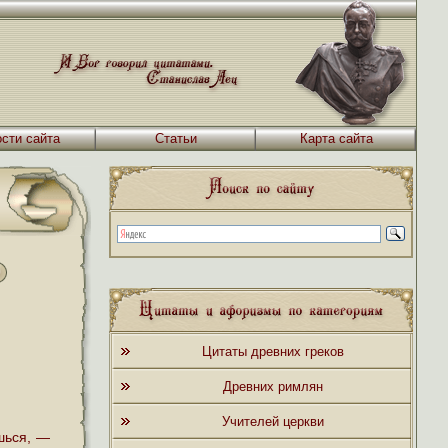
сти сайта
Статьи
Карта сайта
Цитаты древних греков
Древних римлян
Учителей церкви
шься, —