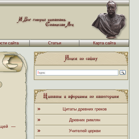
сти сайта
Статьи
Карта сайта
Цитаты древних греков
Древних римлян
вещей —
Учителей церкви