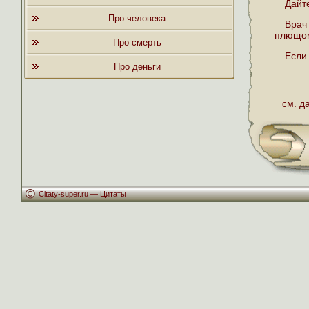
Дайт
Про человека
Врач
плющо
Про смерть
Если 
Про деньги
см. д
Citaty-super.ru —
Цитаты