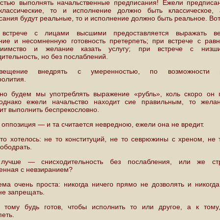
остью выполнять начальственные предписания! Ежели предписа
классические, то и исполнение должно быть классическое,
ания будут реальные, то и исполнение должно быть реальное. Вот
встрече с лицами высшими предоставляется выражать ве
ние и несомненную готовность претерпеть; при встрече с ра
приимство и желание казать услугу; при встрече с низ
ительность, но без послаблений.
свещение внедрять с умеренностью, по возможности и
ролития.
но будем мы употреблять выражение «рубль», коль скоро он 
 однако ежели начальство находит сие правильным, то жела
ит выполнить беспрекословно.
 оппозиция — и та считается невредною, ежели она не вредит.
-то хотелось: не то конституций, не то севрюжины с хреном, не т
 ободрать.
лучше — снисходительность без послабления, или же стр
енная с невзиранием?
ема очень проста: никогда ничего прямо не дозволять и никогда
не запрещать.
 тому будь готов, чтобы исполнить то или другое, а к тому
петь.