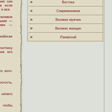
ния сии
Востока
 а если
 и все.
Современников
жливое
Великих мужчин
вными —
шими —
Великих женщин
збегая
Раневской
полтину
ние его
о кого-
огость,
 ничего
, чтобы