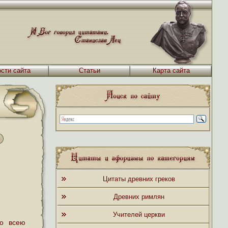
сти сайта
Статьи
Карта сайта
Цитаты древних греков
Древних римлян
Учителей церкви
со всею