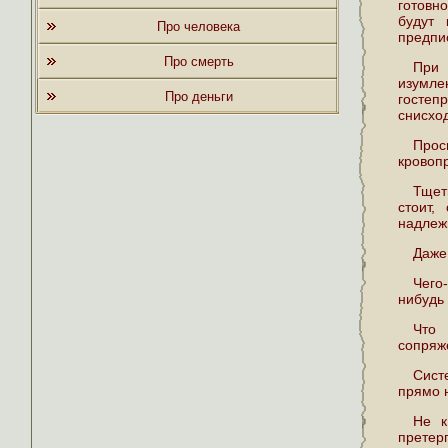
готовн
будут 
Про человека
предпис
Про смерть
При 
изумле
Про деньги
госте
снисход
Про
кровоп
Тщет
стоит,
надлеж
Даже
Чего
нибудь
Что 
сопряж
Сист
прямо 
Не к
претер