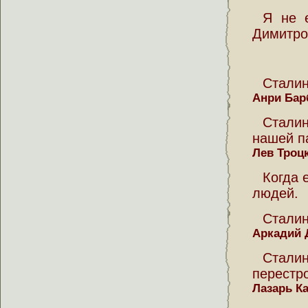
Я не е
Димитров
Сталин
Анри Ба
Сталин
нашей п
Лев Троц
Когда 
людей.
Сталин
Аркадий 
Стал
перестр
Лазарь К