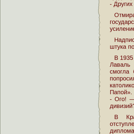
- Других
Отмир
госуда
усилени
Надпис
штука п
В 1935
Лаваль 
смогла 
попроси
католик
Папой».
- Ого! 
дивизий?
В Кра
отступл
диплома