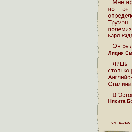
Мне нр
но он
определ
Трумэ
полемизи
Карл Рад
Он был
Лидия С
Лишь 
столько 
Английс
Сталина
В Эсто
Никита Б
см. далее: