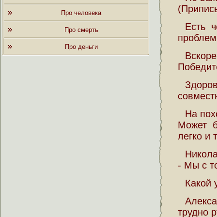
(Припис
Про человека
Есть 
Про смерть
проблем
Про деньги
Вскоре
Победит
Здор
совмест
На пох
Может б
легко и 
Никола
- Мы с 
Какой 
Алекс
трудно 