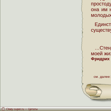
простод
она им 
молодых
Единст
существу
…Стен
моей жи
Фридрих
см. далее:
Citaty-super.ru —
Цитаты