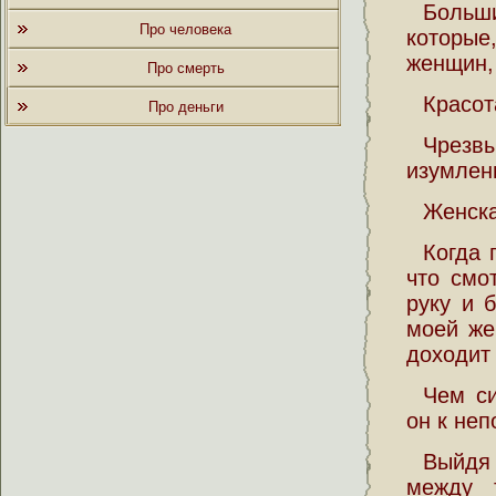
Больш
Про человека
которые
женщин, 
Про смерть
Красот
Про деньги
Чрезвы
изумлени
Женска
Когда 
что смо
руку и 
моей же
доходит 
Чем си
он к неп
Выйдя 
между 