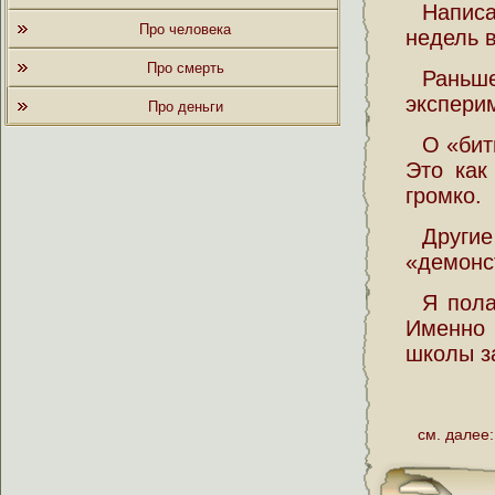
Напис
Про человека
недель в
Про смерть
Раньш
экспери
Про деньги
О «битв
Это как
громко.
Други
«демонс
Я пола
Именно
школы з
см. далее: