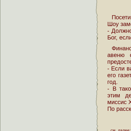
Посети
Шоу зам
- Должн
Бог, есл
Финанс
авеню 
предост
- Если в
его газ
год.
- В так
этим д
миссис Х
По расс
см. далее: