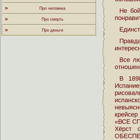
Про человека
Не бой
понрави
Про смерть
Единст
Про деньги
Правд
интерес
Все л
отношен
В 189
Испани
рисовал
испанск
невыясн
крейсер
«ВСЕ С
Хёрст 
ОБЕСПЕ