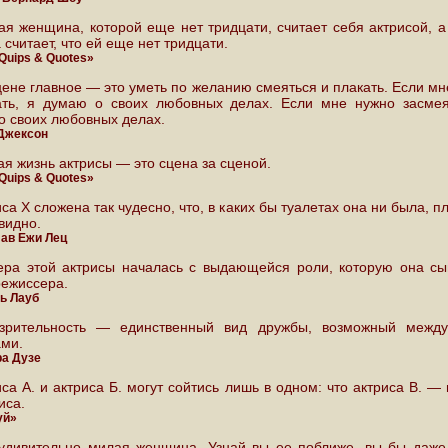
ая женщина, которой еще нет тридцати, считает себя актрисой, а
 считает, что ей еще нет тридцати.
 Quips & Quotes»
цене главное — это уметь по желанию смеяться и плакать. Если мн
ать, я думаю о своих любовных делах. Если мне нужно засмея
о своих любовных делах.
Джексон
ая жизнь актрисы — это сцена за сценой.
 Quips & Quotes»
са X сложена так чудесно, что, в каких бы туалетах она ни была, п
видно.
ав Ежи Лец
ера этой актрисы началась с выдающейся роли, которую она сы
режиссера.
ь Лауб
зрительность — единственный вид дружбы, возможный межд
ами.
а Дузе
иса А. и актриса Б. могут сойтись лишь в одном: что актриса В. —
иса.
уй»
удивительно милая женщина. Узнай вы ее поближе, вы бы даже