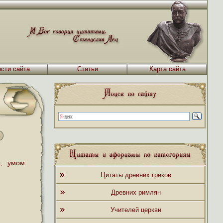
сти сайта
Статьи
Карта сайта
ы, умом
Цитаты древних греков
Древних римлян
Учителей церкви