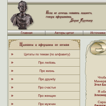
Главная
Авторы цитат
Источники
Цитаты по темам (по алфавиту)
Про любовь
Про жизнь
Чтоб
Про дружбу
Минерв
Этел Б
Про счастье
Я об
Элеонор
Про женщин
Сара
Про мужчин
Джордж