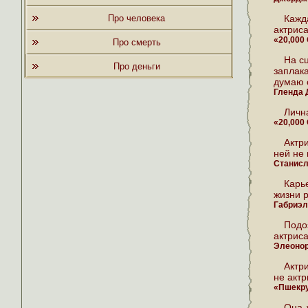
Про человека
Кажд
актриса
«20,000
Про смерть
На с
Про деньги
заплак
думаю 
Гленда 
Личн
«20,000
Актри
ней не 
Станисл
Карь
жизни 
Габриэл
Подо
актрис
Элеонор
Актр
не актр
«Пшекр
Она 