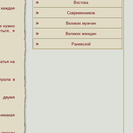
Востока
 каждая
Современников
Великих мужчин
е нужно
ться, я
Великих женщин
Раневской
латья на
грала в
у двумя
 никакая
 смогли