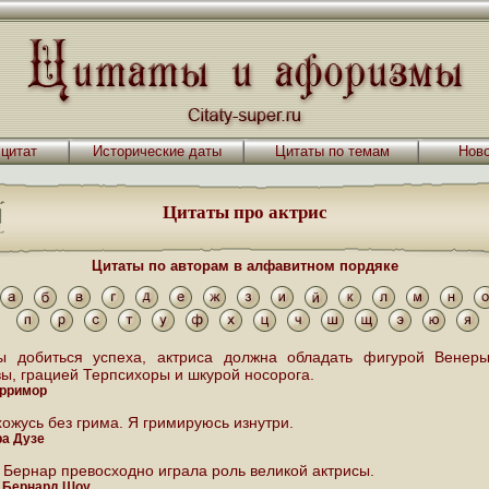
 цитат
Исторические даты
Цитаты по темам
Ново
Цитаты про актрис
Цитаты по авторам в алфавитном пордяке
ы добиться успеха, актриса должна обладать фигурой Венер
ы, грацией Терпсихоры и шкурой носорога.
арримор
хожусь без грима. Я гримируюсь изнутри.
а Дузе
 Бернар превосходно играла роль великой актрисы.
 Бернард Шоу