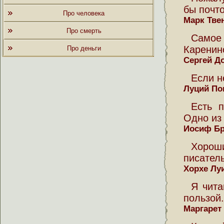
бы почт
Про человека
Марк Тве
Про смерть
Самое
Каренин
Про деньги
Сергей Д
Если н
Луций По
Есть п
Одно из 
Иосиф Б
Хорош
писатель
Хорхе Лу
Я чита
пользой.
Маргарет