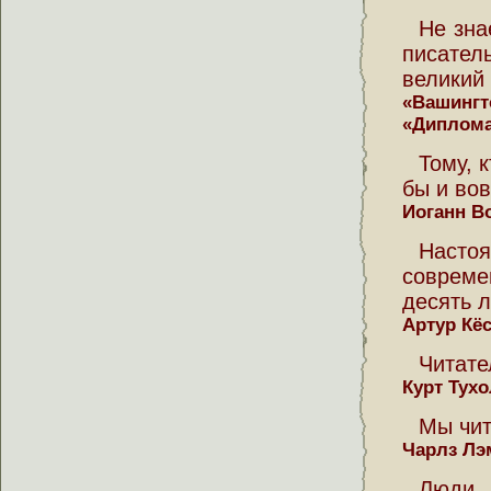
Не зна
писател
великий 
«Вашинг
«Диплома
Тому, 
бы и вов
Иоганн В
Насто
соврем
десять л
Артур Кё
Читате
Курт Тух
Мы чит
Чарлз Лэ
Люди 