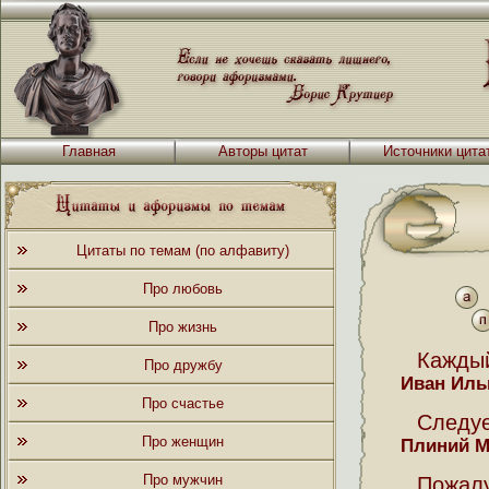
Главная
Авторы цитат
Источники цита
Цитаты по темам (по алфавиту)
Про любовь
Про жизнь
Каждый
Про дружбу
Иван Иль
Про счастье
Следуе
Про женщин
Плиний 
Про мужчин
Пожалу