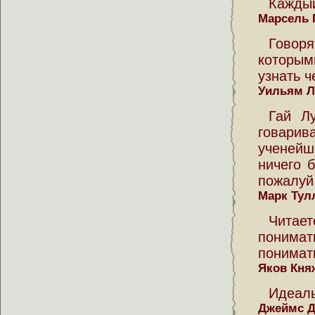
Каждый
Марсель 
Говор
которым
узнать ч
Уильям Ло
Гай Л
говарив
ученейш
ничего 
пожалуй
Марк Тул
Читае
понимат
понимать
Яков Кня
Идеаль
Джеймс 