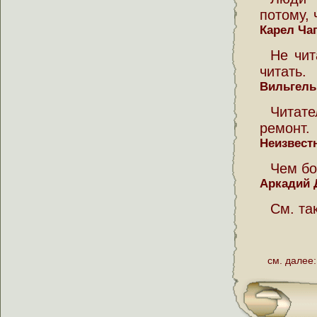
потому, 
Карел Ча
Не чит
читать.
Вильгель
Читат
ремонт.
Неизвест
Чем бо
Аркадий 
См. та
см. далее: