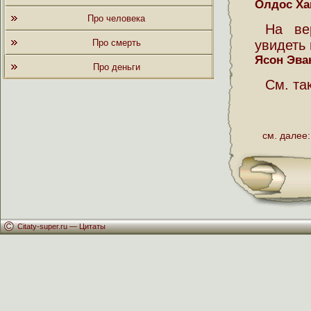
Олдос Ха
Про человека
На ве
Про смерть
увидеть 
Ясон Эва
Про деньги
См. та
см. далее:
Citaty-super.ru —
Цитаты