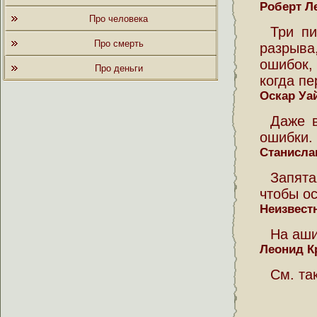
Роберт Л
Про человека
Три п
Про смерть
разрыва
ошибок,
Про деньги
когда пе
Оскар Уа
Даже 
ошибки.
Станисла
Запята
чтобы ос
Неизвест
На аши
Леонид К
См. та