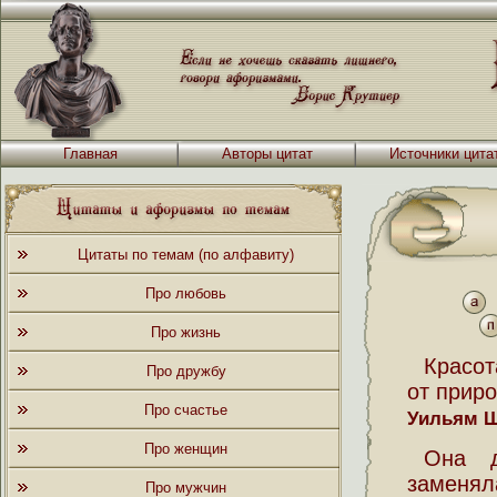
Главная
Авторы цитат
Источники цита
Цитаты по темам (по алфавиту)
Про любовь
Про жизнь
Красот
Про дружбу
от прир
Про счастье
Уильям 
Про женщин
Она д
заменял
Про мужчин