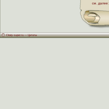
см. далее:
Citaty-super.ru —
Цитаты