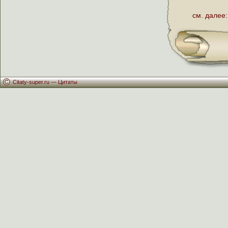
см. далее:
Citaty-super.ru —
Цитаты