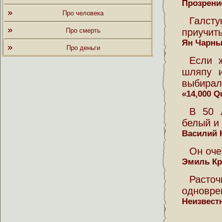
Прозрени
Про человека
Галст
Про смерть
приучить
Ян Чарн
Про деньги
Если 
шляпу и
выбирал
«14,000 Q
В 50 
белый и 
Василий 
Он оче
Эмиль Кр
Раст
одновре
Неизвест