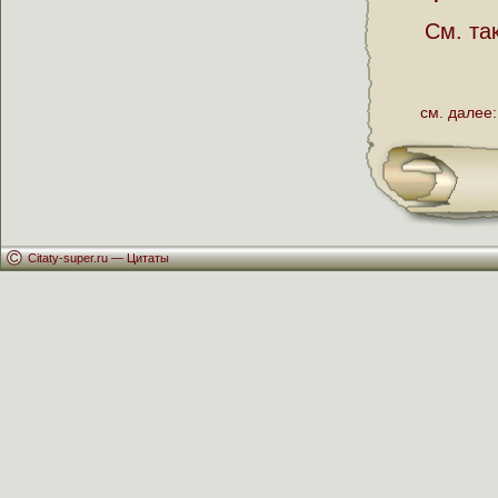
См. та
см. далее:
Citaty-super.ru —
Цитаты