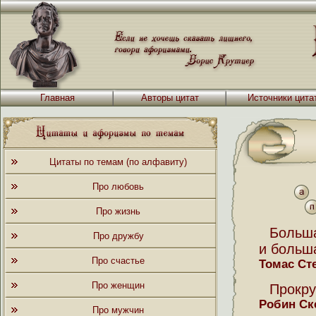
Главная
Авторы цитат
Источники цита
Цитаты по темам (по алфавиту)
Про любовь
Про жизнь
Больша
Про дружбу
и больша
Про счастье
Томас Ст
Про женщин
Прокру
Робин Ск
Про мужчин