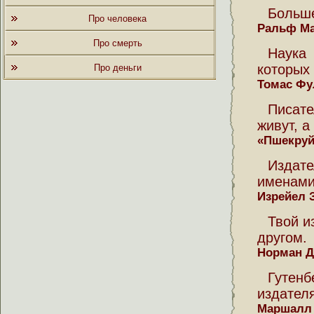
Больше
Про человека
Ральф Ма
Про смерть
Наука
которых
Про деньги
Томас Фу
Писат
живут, а
«Пшекруй
Издат
именами
Изрейел 
Твой и
другом.
Норман Д
Гутенб
издател
Маршалл