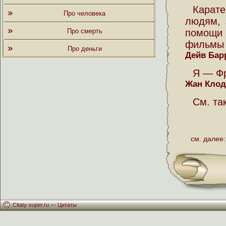
Карат
Про человека
людям, 
Про смерть
помощи 
фильмы 
Про деньги
Дейв Бар
Я — Фр
Жан Клод
См. та
см. далее:
Citaty-super.ru —
Цитаты