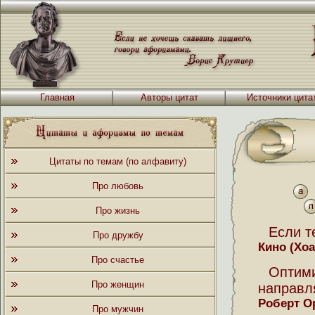
Главная
Авторы цитат
Источники цита
Цитаты по темам (по алфавиту)
Про любовь
Про жизнь
Если т
Про дружбу
Кино (Хо
Про счастье
Оптим
Про женщин
направля
Роберт О
Про мужчин