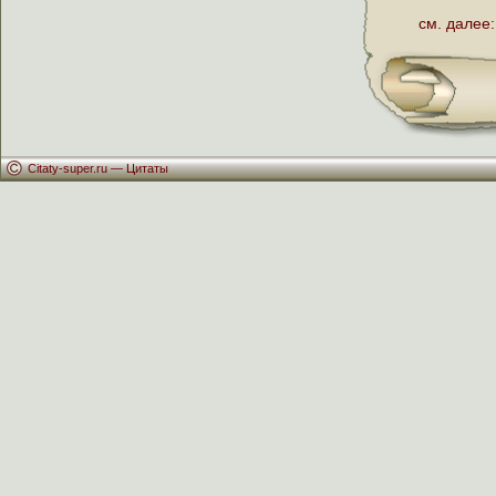
см. далее:
Citaty-super.ru —
Цитаты