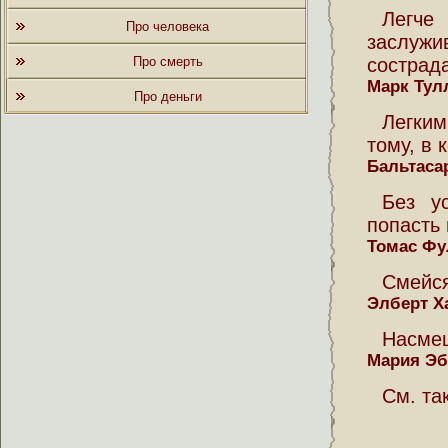
Легче
Про человека
заслуж
Про смерть
сострад
Марк Тул
Про деньги
Легким
тому, в к
Бальтаса
Без у
попасть 
Томас Фу
Смейся
Элберт Х
Насмеш
Мария Эб
См. та