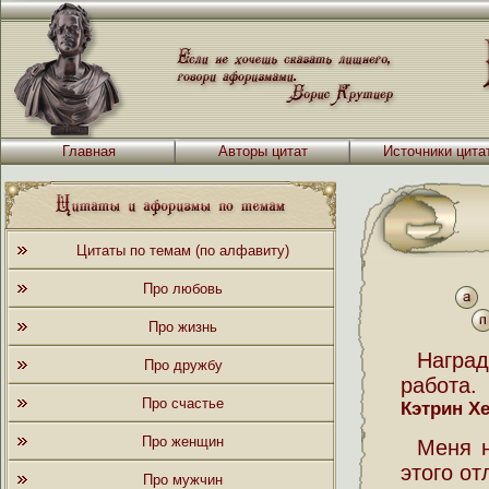
Главная
Авторы цитат
Источники цита
Цитаты по темам (по алфавиту)
Про любовь
Про жизнь
Наград
Про дружбу
работа.
Про счастье
Кэтрин Х
Про женщин
Меня н
этого от
Про мужчин