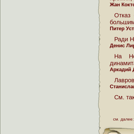
Жан Кокт
Отказ
большим
Питер Ус
Ради Н
Денис Ли
На Но
динамит
Аркадий 
Лавров
Станисла
См. та
см. далее: