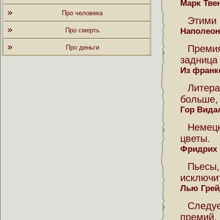
Марк Тве
Про человека
Этими 
Про смерть
Наполеон
Преми
Про деньги
задница 
Из франк
Литер
больше,
Гор Вида
Немец
цветы.
Фридрих 
Пьес
исключи
Лью Грей
Следуе
премий, 