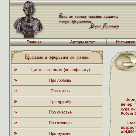
Главная
Авторы цитат
Источники
Цитаты по темам (по алфавиту)
Про любовь
Про жизнь
Верн
Про дружбу
вечер,
куда ин
Про счастье
Роберт 
Прих
Про женщин
возраст
«14,000
Про мужчин