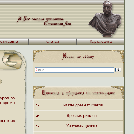
сти сайта
Статьи
Карта сайта
аров за
а время
Цитаты древних греков
Древних римлян
ны в их
Учителей церкви