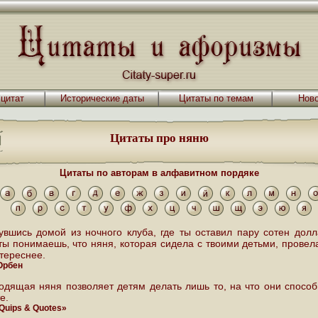
 цитат
Исторические даты
Цитаты по темам
Ново
Цитаты про няню
Цитаты по авторам в алфавитном пордяке
увшись домой из ночного клуба, где ты оставил пару сотен долл
 ты понимаешь, что няня, которая сидела с твоими детьми, провел
тереснее.
Орбен
одящая няня позволяет детям делать лишь то, на что они способ
е.
 Quips & Quotes»