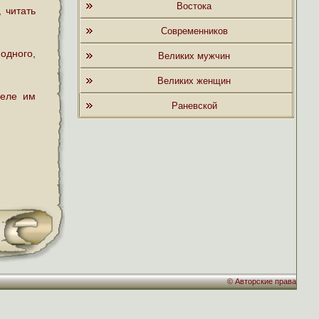
Востока
 читать
Современников
одного,
Великих мужчин
Великих женщин
деле им
Раневской
©
Авторские права