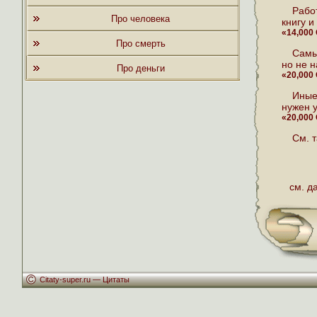
Рабо
Про человека
книгу и
«14,000
Про смерть
Самы
но не н
Про деньги
«20,000
Иные
нужен у
«20,000
См. 
см. д
Citaty-super.ru —
Цитаты