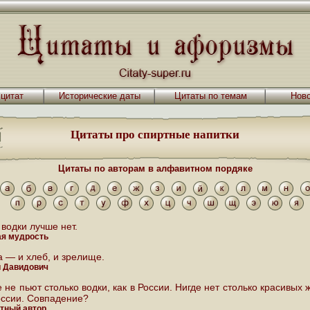
 цитат
Исторические даты
Цитаты по темам
Ново
Цитаты про спиртные напитки
Цитаты по авторам в алфавитном пордяке
водки лучше нет.
я мудрость
а — и хлеб, и зрелище.
 Давидович
 не пьют столько водки, как в России. Нигде нет столько красивых
оссии. Совпадение?
тный автор