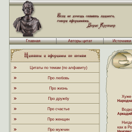
Главная
Авторы цитат
Источники
Цитаты по темам (по алфавиту)
Про любовь
Про жизнь
Хуже 
Про дружбу
Народна
Про счастье
Водк
Аркадий
Про женщин
Нигде
как в Р
Про мужчин
Неизвес