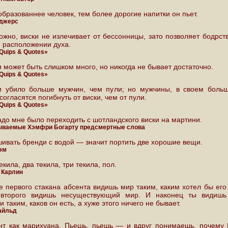
образованнее человек, тем более дорогие напитки он пьет.
оджерс
ожно, виски не излечивает от бессонницы, зато позволяет бодрств
 расположении духа.
 Quips & Quotes»
и может быть слишком много, но никогда не бывает достаточно.
 Quips & Quotes»
и убило больше мужчин, чем пули; но мужчины, в своем больш
согласятся погибнуть от виски, чем от пули.
 Quips & Quotes»
адо мне было переходить с шотландского виски на мартини.
ваемые Хэмфри Богарту предсмертные слова
ивать бренди с водой — значит портить две хорошие вещи.
эм
екила, два текила, три текила, пол.
 Карлин
е первого стакана абсента видишь мир таким, каким хотел бы его 
второго видишь несуществующий мир. И наконец ты видиш
и таким, каков он есть, а хуже этого ничего не бывает.
айльд
нт как марихуана. Пьешь, пьешь — и вдруг понимаешь, почему 