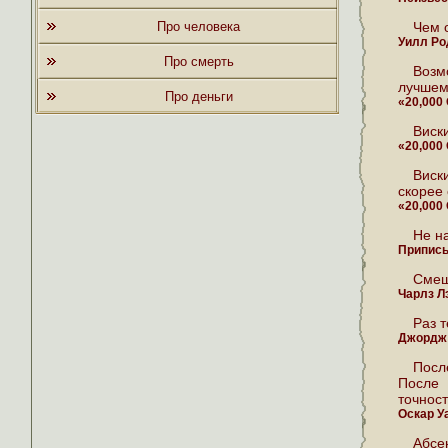
Про человека
Чем 
Уилл Р
Про смерть
Возм
лучшем
Про деньги
«20,000
Виск
«20,000
Виск
скорее 
«20,000
Не н
Приписы
Смеш
Чарлз Л
Раз т
Джордж
Посл
После 
точност
Оскар У
Абсе