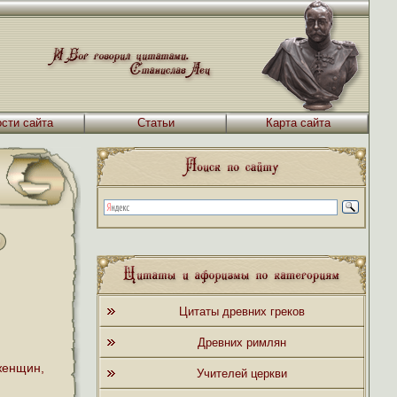
сти сайта
Статьи
Карта сайта
Цитаты древних греков
Древних римлян
 женщин,
Учителей церкви