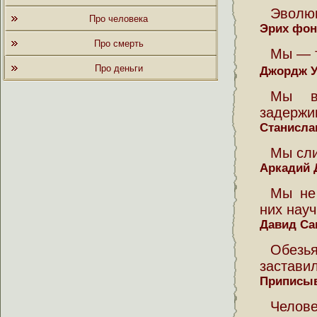
Эволюц
Про человека
Эрих фон
Про смерть
Мы — т
Про деньги
Джордж 
Мы в
задержи
Станисла
Мы сли
Аркадий 
Мы не
них науч
Давид С
Обезь
заставил
Приписыв
Челов