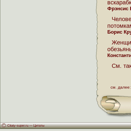
вскарабк
Фрэнсис 
Челов
потомка
Борис Кр
Женщи
обезьян
Констант
См. та
см. далее:
Citaty-super.ru —
Цитаты