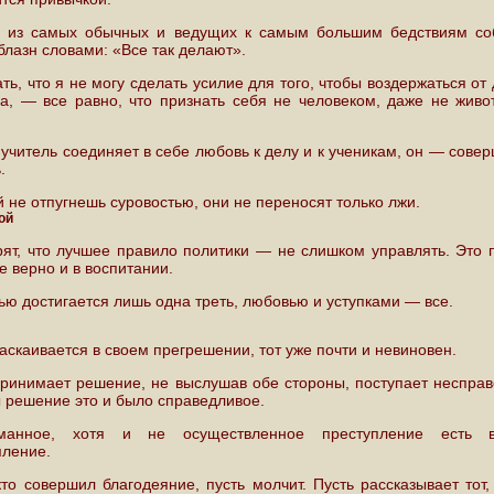
 из самых обычных и ведущих к самым большим бедствиям со
блазн словами: «Все так делают».
ть, что я не могу сделать усилие для того, чтобы воздержаться от
ка, — все равно, что признать себя не человеком, даже не живо
 учитель соединяет в себе любовь к делу и к ученикам, он — сове
.
й не отпугнешь суровостью, они не переносят только лжи.
ой
рят, что лучшее правило политики — не слишком управлять. Это 
е верно и в воспитании.
ью достигается лишь одна треть, любовью и уступками — все.
раскаивается в своем прегрешении, тот уже почти и невиновен.
принимает решение, не выслушав обе стороны, поступает несправ
ы решение это и было справедливое.
манное, хотя и не осуществленное преступление есть 
пление.
 кто совершил благодеяние, пусть молчит. Пусть рассказывает тот,