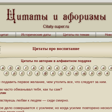
 цитат
Исторические даты
Цитаты по темам
Ново
Цитаты про воспитание
Цитаты по авторам в алфавитном пордяке
 подавить первое желание, чем утолить все, что следует за ним.
ак часто обманывал тебя, как ты сам?
клин
увствуешь любви к людям — сиди смирно.
ое дело совершается с усилием; но когда усилие повторено нескол
ится привычкой.