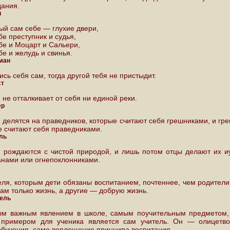
дания.
и
ый сам себе — глухие двери,
е преступник и судья,
бе и Моцарт и Сальери,
е и желудь и свинья.
ман
сь себя сам, тогда другой тебя не пристыдит.
ст
 не отталкивает от себя ни единой реки.
ер
 делятся на праведников, которые считают себя грешниками, и гре
е считают себя праведниками.
ль
 рождаются с чистой природой, и лишь потом отцы делают их и
анами или огнепоклонниками.
еля, которым дети обязаны воспитанием, почтеннее, чем родител
ам только жизнь, а другие — добрую жизнь.
ель
м важным явлением в школе, самым поучительным предметом
примером для ученика является сам учитель. Он — олицетв
обучения, само воплощение принципа воспитания.