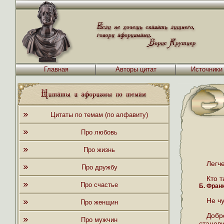
Главная
Авторы цитат
Источники
Цитаты по темам (по алфавиту)
Про любовь
Про жизнь
Легче
Про дружбу
Кто т
Про счастье
Б. Фран
Не ч
Про женщин
Добр
Про мужчин
станов