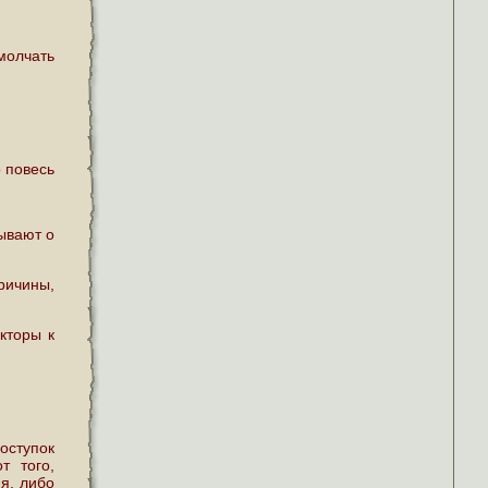
молчать
о повесь
ывают о
ричины,
кторы к
оступок
т того,
я, либо