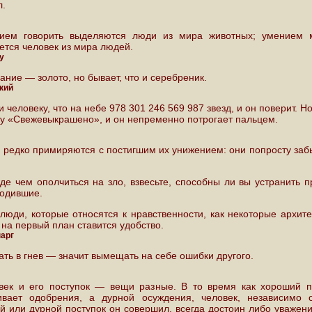
л.
ием говорить выделяются люди из мира животных; умением 
ется человек из мира людей.
у
ание — золото, но бывает, что и серебреник.
кий
 человеку, что на небе 978 301 246 569 987 звезд, и он поверит. Н
ку «Свежевыкрашено», и он непременно потрогает пальцем.
 редко примиряются с постигшим их унижением: они попросту заб
де чем ополчиться на зло, взвесьте, способны ли вы устранить п
родившие.
 люди, которые относятся к нравственности, как некоторые архите
на первый план ставится удобство.
нарг
ать в гнев — значит вымещать на себе ошибки другого.
век и его поступок — вещи разные. В то время как хороший п
ивает одобрения, а дурной осуждения, человек, независимо о
й или дурной поступок он совершил, всегда достоин либо уважени