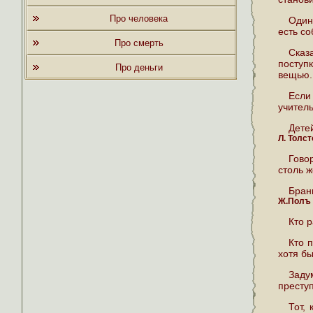
Про человека
Один
есть со
Про смерть
Сказа
поступ
Про деньги
вещью.
Если
учитель
Дете
Л. Толст
Гово
столь ж
Бран
Ж.Полъ
Кто 
Кто 
хотя б
Заду
престу
Тот,