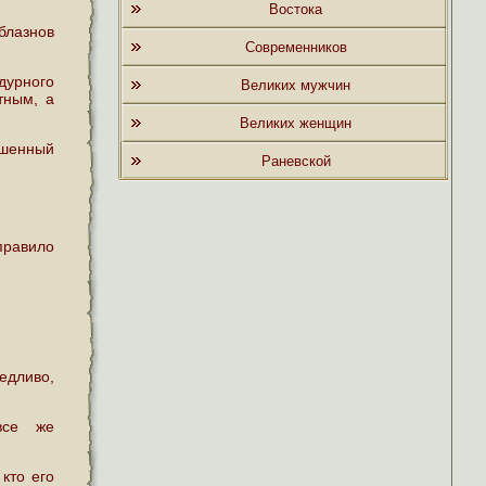
Востока
блазнов
Современников
 дурного
Великих мужчин
тным, а
Великих женщин
ршенный
Раневской
правило
едливо,
все же
 кто его