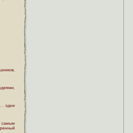
шников,
удеями,
и… одни
, самым
оренный