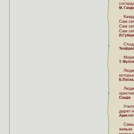
состра
М. Ганд
Кажд
Сам себ
Сам се
Сам себ
И.Губер
Стыди
Теофра
Море
Т. Фулл
Люди
которы
Б.Паска
Люди
христи
Саади
Учит
дарят н
Аристот
Самы
живым 
метод 