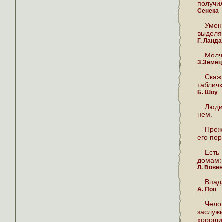
получи
Сенека
Умен
выделя
Г. Ланда
Молч
З.Земец
Скажи
таблич
Б. Шоу
Люди
нем.
Преж
его по
Есть
домам: 
Л. Вове
Впад
А. Поп
Чело
заслуж
хороши