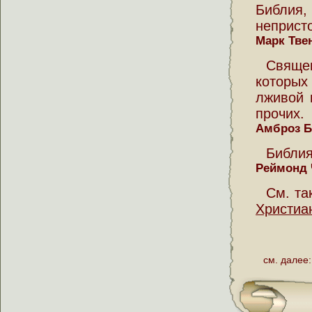
Библия,
неприст
Марк Тве
Священ
которых
лживой 
прочих.
Амброз Б
Библия
Реймонд 
См. та
Христиа
см. далее: