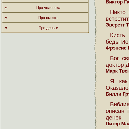
Виктор Г
Про человека
Никто 
Про смерть
встретит
Эверетт Т
Про деньги
Кисть
беды Ио
Фрэнсис 
Бог с
доктор 
Марк Тве
Я как
Оказалос
Билли Гр
Библия
описан 
денек.
Питер Ма