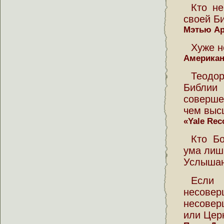
Кто не
своей Б
Мэтью А
Хуже н
Американ
Теодо
Библии
соверше
чем выс
«Yale Rec
Кто Бо
ума лиш
Услыша
Если
несовер
несовер
или Цер