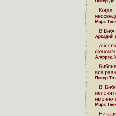
Питер Де
Когд
неосвед
Марк Тве
В Библ
Аркадий 
Абсолю
феномен
Алфред У
Библи
все рав
Питер Та
В Библ
непонят
именно 
Марк Тве
Никаки