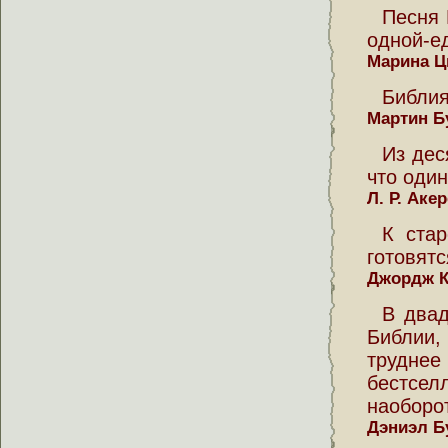
Песня 
одной-е
Марина Ц
Библия
Мартин Б
Из дес
что один
Л. Р. Акер
К ста
готовятс
Джордж 
В двад
Библии,
трудне
бестсе
наоборот
Дэниэл Б