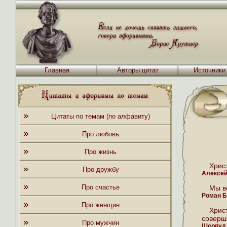
Главная
Авторы цитат
Источники
Цитаты по темам (по алфавиту)
Про любовь
Про жизнь
Христ
Про дружбу
Алексей
Про счастье
Мы в
Роман Б
Про женщин
Хрис
соверш
Про мужчин
Шервуд