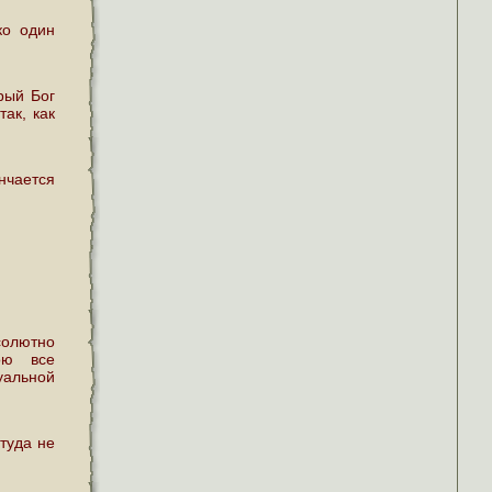
ко один
рый Бог
так, как
нчается
солютно
ою все
уальной
туда не