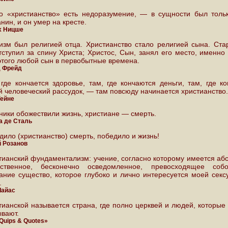
о «христианство» есть недоразумение, — в сущности был толь
нин, и он умер на кресте.
х Ницше
изм был религией отца. Христианство стало религией сына. Ста
ступил за спину Христа; Христос, Сын, занял его место, именно 
этого любой сын в первобытные времена.
д Фрейд
 где кончается здоровье, там, где кончаются деньги, там, где ко
й человеческий рассудок, — там повсюду начинается христианство.
Гейне
ники обожествили жизнь, христиане — смерть.
 де Сталь
дило (христианство) смерть, победило и жизнь!
 Розанов
тианский фундаментализм: учение, согласно которому имеется аб
ественное, бесконечно осведомленное, превосходящее соб
ание существо, которое глубоко и лично интересуется моей секс
.
Лайас
тианской называется страна, где полно церквей и людей, которые 
ывают.
 Quips & Quotes»