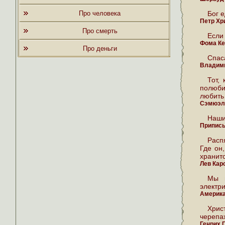
Про человека
Бог е
Петр Хр
Про смерть
Если 
Фома Ке
Про деньги
Спас
Владим
Тот,
полюбит
любить 
Сэмюэл
Наши
Приписы
Расп
Где он
хранитс
Лев Кар
Мы н
электри
Америка
Хрис
черепа
Генрих 