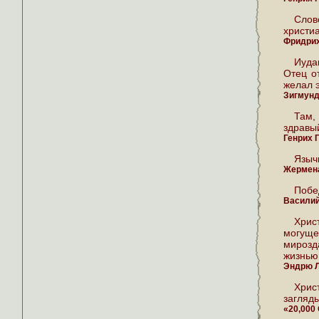
Слов
христиа
Фридри
Иуда
Отец от
желал 
Зигмун
Там,
здравы
Генрих 
Языч
Жермена
Побе
Василий
Хрис
могущ
мирозд
жизнью
Эндрю 
Хрис
загляд
«20,000