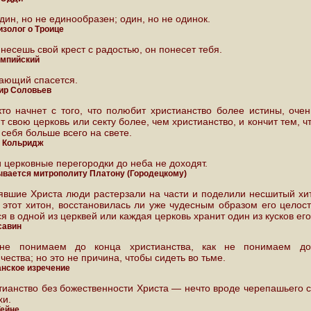
дин, но не единообразен; один, но не одинок.
изолог о Троице
несешь свой крест с радостью, он понесет тебя.
мпийский
ающий спасется.
ир Соловьев
 кто начнет с того, что полюбит христианство более истины, очен
 свою церковь или секту более, чем христианство, и кончит тем, ч
себя больше всего на свете.
 Кольридж
 церковные перегородки до неба не доходят.
вается митрополиту Платону (Городецкому)
явшие Христа люди растерзали на части и поделили несшитый хит
, этот хитон, восстановилась ли уже чудесным образом его целост
я в одной из церквей или каждая церковь хранит один из кусков ег
савин
е понимаем до конца христианства, как не понимаем до
чества; но это не причина, чтобы сидеть во тьме.
нское изречение
тианство без божественности Христа — нечто вроде черепашьего с
хи.
Гейне