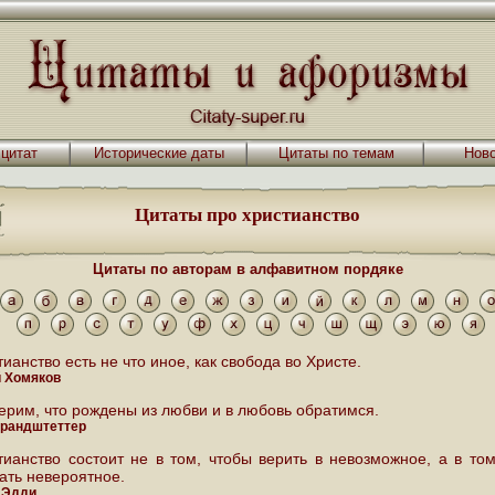
 цитат
Исторические даты
Цитаты по темам
Ново
Цитаты про христианство
Цитаты по авторам в алфавитном пордяке
ианство есть не что иное, как свобода во Христе.
 Хомяков
ерим, что рождены из любви и в любовь обратимся.
рандштеттер
тианство состоит не в том, чтобы верить в невозможное, а в том
ать невероятное.
 Эдди