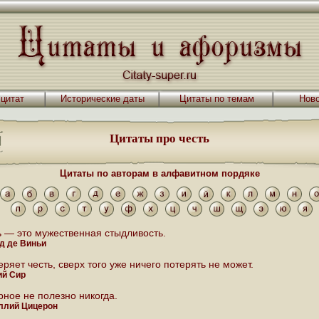
 цитат
Исторические даты
Цитаты по темам
Ново
Цитаты про честь
Цитаты по авторам в алфавитном пордяке
ь — это мужественная стыдливость.
д де Виньи
еряет честь, сверх того уже ничего потерять не может.
ий Сир
рное не полезно никогда.
ллий Цицерон