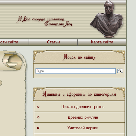
сти сайта
Статьи
Карта сайта
Цитаты древних греков
Древних римлян
Учителей церкви