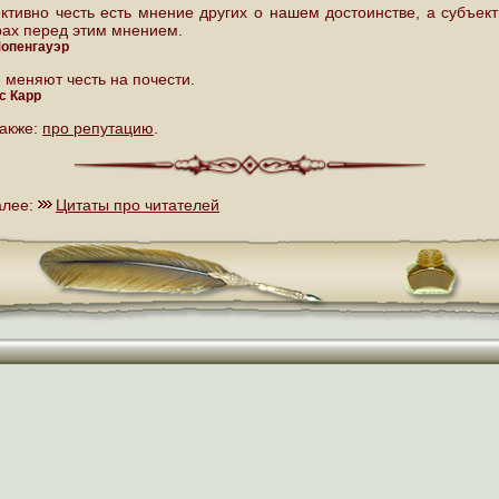
ктивно честь есть мнение других о нашем достоинстве, а субъек
рах перед этим мнением.
опенгауэр
 меняют честь на почести.
с Карр
также:
про репутацию
.
алее:
Цитаты про читателей