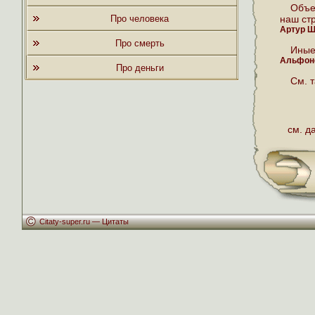
Объе
Про человека
наш ст
Артур Ш
Про смерть
Иные
Альфон
Про деньги
См. 
см. д
Citaty-super.ru —
Цитаты