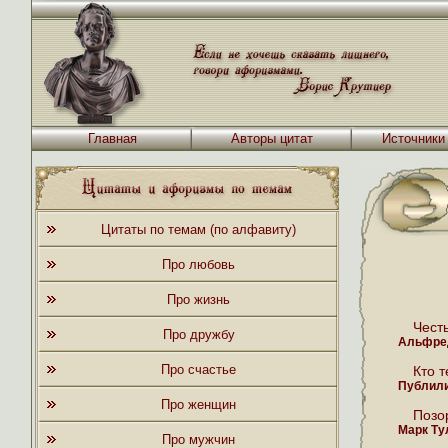
Главная
Авторы цитат
Источники
Цитаты по темам (по алфавиту)
Про любовь
Про жизнь
Чест
Про дружбу
Альфре
Про счастье
Кто т
Публил
Про женщин
Позо
Марк Ту
Про мужчин