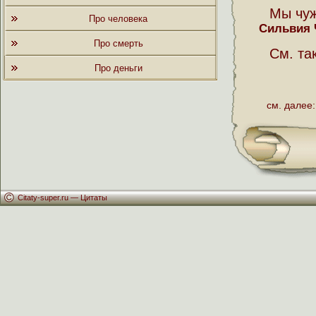
Мы чуж
Про человека
Сильвия 
Про смерть
См. та
Про деньги
см. далее:
Citaty-super.ru —
Цитаты